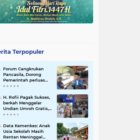
rita Terpopuler
Forum Cangkrukan
Pancasila, Dorong
Pemerintah perluas
intensif Perpajakan
bagi Pelaku Usaha
UMKM.
H. Rofii Pagak Sukses,
berkah Menggelar
Undian Umroh Gratis,
Wujud Kepedulian
Sosial berbagi.
Data Kemenkes: Anak
Usia Sekolah Masih
Rentan Meninggal