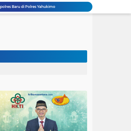
polres Baru di Polres Yahukimo
Respons Cepat Laporan Masyarakat, Satlantas Polres Pasuruan Kota Atasi Kemacetan di Exit Tol Sutojayan
Personel Satgas TMMD 129 Kodim 0904/Paser Ciptakan Lingkungan Bersih
Langgar Aturan Imigrasi, 25 WN Vietnam Dideportasi Melalui Bandara Soekarno-Hatta
Sosialisasi Bahaya Narkoba Pada TMMD 129 Kodim 0904/Paser Disambut Positif
Polda Papua Edukasi Pelajar SMK Negeri 1 Jayapura tentang Bijak Bermedia Sosial dan Pencegahan Kejahatan Digital
Polres Pasuruan Tegaskan Penanganan Kasus Laka Lantas 2017 Telah Tuntas dan Berkekuatan Hukum Tetap
TMMD Ke 129 Kodim 0904/Paser Terima Kunjungan Dari Tim Wasev Mabesad
Hikmah Bafaqih Wakil Ketua Komisi E DPRD Provinsi Jatim, dukung perlindungan Anak di Ponpes melalui Penerapan (SOP) di Malang Raya.
itas Purwakarta H.Abdulazis Atasi Impoten