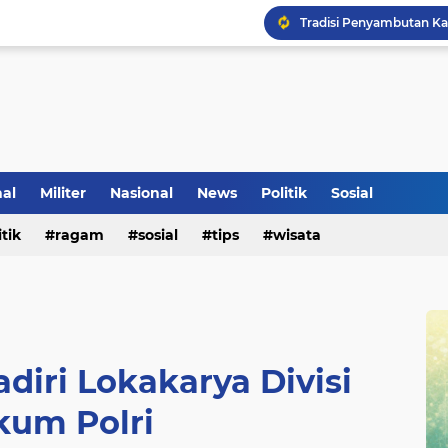
Tradisi Penyambutan Ka
nal
Militer
Nasional
News
Politik
Sosial
itik
ragam
sosial
tips
wisata
Klinik Pengobatan Vital
diri Lokakarya Divisi
um Polri