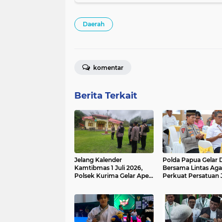
Daerah
komentar
Berita Terkait
‎Jelang Kalender
Polda Papua Gelar 
Kamtibmas 1 Juli 2026,
Bersama Lintas Ag
Polsek Kurima Gelar Apel
Perkuat Persatuan 
Siaga 1 Tingkatkan
Hari Bhayangkara 