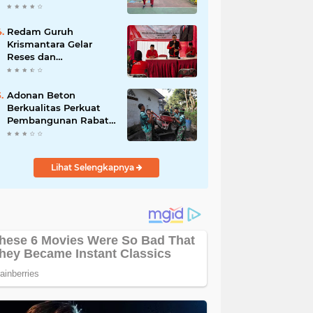
Akibat DBD
Redam Guruh
Krismantara Gelar
Reses dan
Silaturrahmi bersama
Kader Pdi - Perjuangan
Se -Kecamatan
Adonan Beton
Lawang.
Berkualitas Perkuat
Pembangunan Rabat
Jalan TMMD ke-129 di
Desa Ledoktempuro
Lihat Selengkapnya