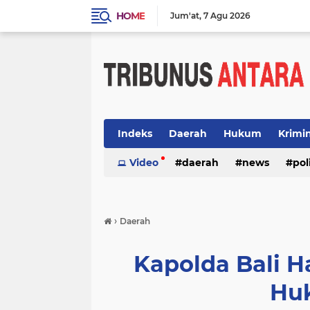
HOME
Jum'at
7 Agu 2026
Indeks
Daerah
Hukum
Krimi
Video
daerah
news
pol
›
Daerah
Kapolda Bali Ha
Huk