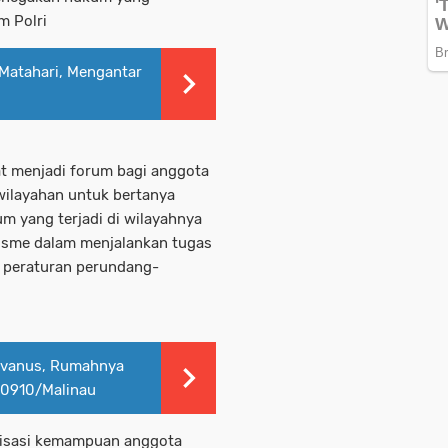
m Polri
 Matahari, Mengantar
at menjadi forum bagi anggota
wilayahan untuk bertanya
 yang terjadi di wilayahnya
isme dalam menjalankan tugas
 peraturan perundang-
evanus, Rumahnya
 0910/Malinau
lisasi kemampuan anggota