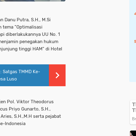
an Danu Putra, S.H., M.Si
 tema "Optimalisasi
i diberlakukannya UU No. 1
menjamin penegakan hukum
njunjung tinggi HAM" di Hotel
n: Satgas TMMD Ke-
esa Luso
rjen Pol. Viktor Theodorus
cus Priyo Gunarto, S.H.,
t Aries, S.H.,M.H serta pejabat
Se-Indonesia