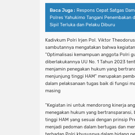
Baca Juga :
Respons Cepat Satgas Dama
Polres Yahukimo Tangani Penembakan di
Sipil Terluka dan Pelaku Diburu
Kadivkum Polri Irjen Pol. Viktor Theodor
sambutannya mengatakan bahwa kegiatan
"Optimalisasi kemampuan anggota Polri 
diberlakukannya UU No. 1 Tahun 2023 te
menjamin penegakan hukum yang bertransp
menjunjung tinggi HAM" merupakan pembe
dalam pelaksanaan tugas baik di fungsi m
masing
"Kegiatan ini untuk mendorong kinerja an
menegakan hukum yang bertransparansi, 
tinggi HAM yang sesuai dengan prinsip Pre
menjadi pedoman dalam bertugas dan men
terhadap Polri khususnya dalam bidang 