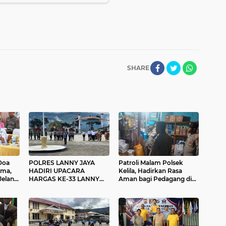
SHARE
Doa
POLRES LANNY JAYA
Patroli Malam Polsek
ama,
HADIRI UPACARA
Kelila, Hadirkan Rasa
Jelang
HARGAS KE-33 LANNY
Aman bagi Pedagang di
ke-80
JAYA: BUPATI ALETINUS
Pasar Kelila
TEKANKAN "AYAH WAJIB
HADIR" UNTUK CEGAH
STUNTING