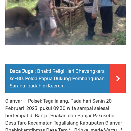
Baca Juga :
Bhakti Religi Hari Bhayangkara
ke-80, Polda Papua Dukung Pembangunan
Sarana Ibadah di Keerom
Gianyar - Polsek Tegallalang, Pada hari Senin 20
Pebruari 2023, pukul 09.30 Wita sampai selesai
bertempat di Banjar Puakan dan Banjar Pakusebe
Desa Taro Kecamatan Tegallalang Kabupaten Gianyar
Bhabinkamtibmas Desa Taro *_Bripka Imade Wartu_*