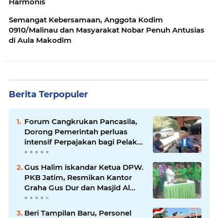
Harmonis
Semangat Kebersamaan, Anggota Kodim
0910/Malinau dan Masyarakat Nobar Penuh Antusias
di Aula Makodim
Berita Terpopuler
Forum Cangkrukan Pancasila,
Dorong Pemerintah perluas
intensif Perpajakan bagi Pelaku
Usaha UMKM.
Gus Halim iskandar Ketua DPW.
PKB Jatim, Resmikan Kantor
Graha Gus Dur dan Masjid Al
Iskandariyah, dorong Jadi Pusat
Pelayanan Warga dan Dakwah
Beri Tampilan Baru, Personel