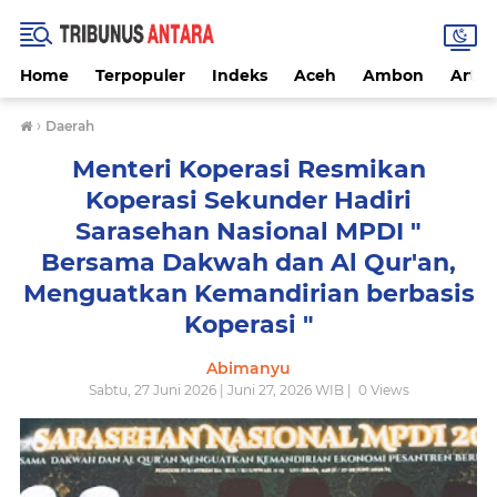
Home
Terpopuler
Indeks
Aceh
Ambon
Artike
›
Daerah
Menteri Koperasi Resmikan
Koperasi Sekunder Hadiri
Sarasehan Nasional MPDI "
Bersama Dakwah dan Al Qur'an,
Menguatkan Kemandirian berbasis
Koperasi "
Abimanyu
Sabtu, 27 Juni 2026 | Juni 27, 2026 WIB |
0
Views