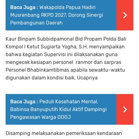
Baca Juga :
Wakapolda Papua Hadiri
Musrenbang RKPD 2027, Dorong Sinergi
Pembangunan Daerah
Kaur Binpam Subbidpamonal Bid Propam Polda Bali
Kompol I Ketut Sugiarta Yogha, S.H. menyampaikan
bahwa kegiatan Supervisi ini dilaksanakan guna
mengecek kesiapan personel ranmor dan sarpras
Personel Bhabinkamtibmas apabila sewaktu-waktu
digunakan dalam kondisi baik, Ucapnya
Baca Juga :
Peduli Kesehatan Mental,
Babinsa Banyuputih Kidul Aktif Dampingi
Pengawasan Warga ODGJ
Disamping melaksanakan pemeriksaan kendaraan