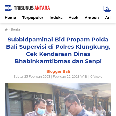
Home
Terpopuler
Indeks
Aceh
Ambon
Artike
›
Berita
Subbidpaminal Bid Propam Polda
Bali Supervisi di Polres Klungkung,
Cek Kendaraan Dinas
Bhabinkamtibmas dan Senpi
Blogger Bali
Sabtu, 25 Februari 2023 | Februari 25, 2023 WIB |
0
Views