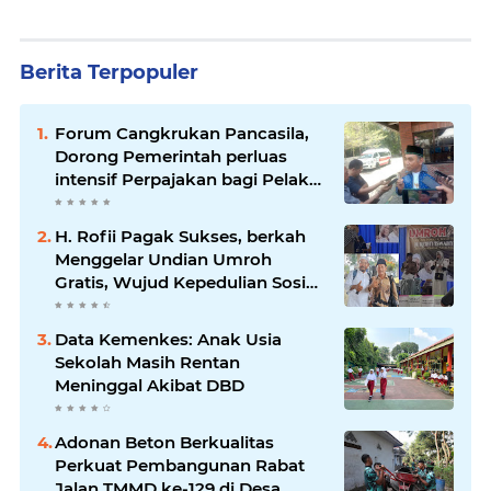
Berita Terpopuler
Forum Cangkrukan Pancasila,
Dorong Pemerintah perluas
intensif Perpajakan bagi Pelaku
Usaha UMKM.
H. Rofii Pagak Sukses, berkah
Menggelar Undian Umroh
Gratis, Wujud Kepedulian Sosial
berbagi.
Data Kemenkes: Anak Usia
Sekolah Masih Rentan
Meninggal Akibat DBD
Adonan Beton Berkualitas
Perkuat Pembangunan Rabat
Jalan TMMD ke-129 di Desa