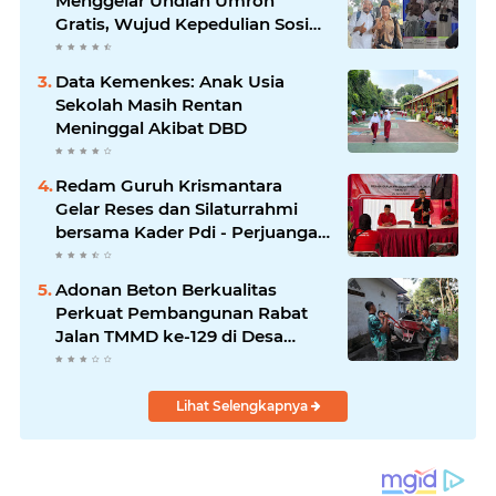
Menggelar Undian Umroh
Gratis, Wujud Kepedulian Sosial
berbagi.
Data Kemenkes: Anak Usia
Sekolah Masih Rentan
Meninggal Akibat DBD
Redam Guruh Krismantara
Gelar Reses dan Silaturrahmi
bersama Kader Pdi - Perjuangan
Se -Kecamatan Lawang.
Adonan Beton Berkualitas
Perkuat Pembangunan Rabat
Jalan TMMD ke-129 di Desa
Ledoktempuro
Lihat Selengkapnya