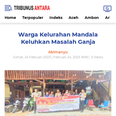
Home
Terpopuler
Indeks
Aceh
Ambon
Artike
Warga Kelurahan Mandala
Keluhkan Masalah Ganja
Abimanyu
Jumat, 24 Februari 2023 | Februari 24, 2023 WIB |
0
Views