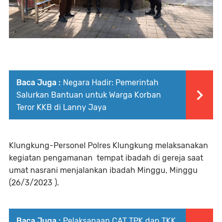
Baca Juga :
Negara Hadir: Pemerintah
Salurkan Bantuan untuk Warga Korban
Teror KKB di Lanny Jaya
Klungkung-Personel Polres Klungkung melaksanakan
kegiatan pengamanan tempat ibadah di gereja saat
umat nasrani menjalankan ibadah Minggu, Minggu
(26/3/2023 ).
Baca Juga :
Pelaksanaan CAT TPK dan TKK