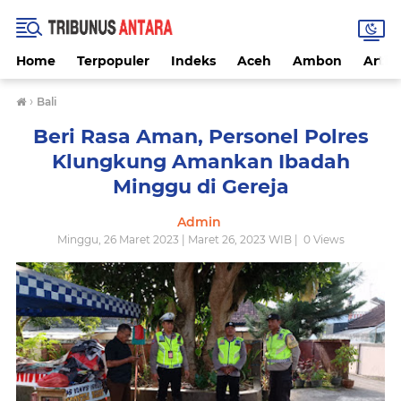
Home
Terpopuler
Indeks
Aceh
Ambon
Artike
›
Bali
Beri Rasa Aman, Personel Polres
Klungkung Amankan Ibadah
Minggu di Gereja
Admin
Minggu, 26 Maret 2023 | Maret 26, 2023 WIB |
0
Views