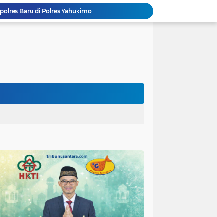
polres Baru di Polres Yahukimo
Respons Cepat Laporan Masyarakat, Satlantas Polres Pasuruan Kota Atasi Kemacetan di Exit Tol Sutojayan
Personel Satgas TMMD 129 Kodim 0904/Paser Ciptakan Lingkungan Bersih
Langgar Aturan Imigrasi, 25 WN Vietnam Dideportasi Melalui Bandara Soekarno-Hatta
Sosialisasi Bahaya Narkoba Pada TMMD 129 Kodim 0904/Paser Disambut Positif
Polda Papua Edukasi Pelajar SMK Negeri 1 Jayapura tentang Bijak Bermedia Sosial dan Pencegahan Kejahatan Digital
Polres Pasuruan Tegaskan Penanganan Kasus Laka Lantas 2017 Telah Tuntas dan Berkekuatan Hukum Tetap
Polda Papua Bekali Personel Polres Jajaran dengan Pemahaman AI untuk Mendukung Tugas Kepolisian
Hikmah Bafaqih Wakil Ketua Komisi E DPRD Provinsi Jatim, dukung perlindungan Anak di Ponpes melalui Penerapan (SOP) di Malang Raya.
itas Purwakarta H.Abdulazis Atasi Impoten