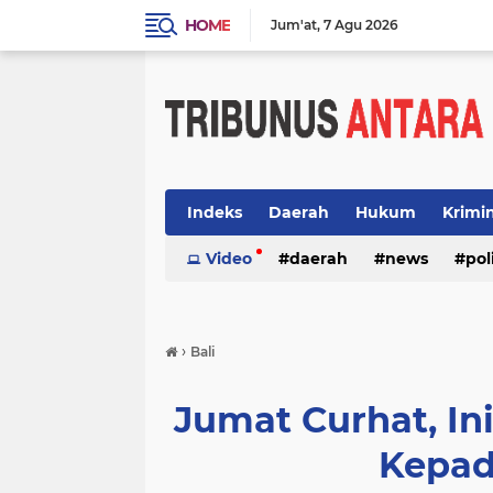
HOME
Jum'at
7 Agu 2026
Indeks
Daerah
Hukum
Krimi
Video
daerah
news
pol
›
Bali
Jumat Curhat, I
Kepad