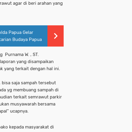
mrawut agar di beri arahan yang
olda Papua Gelar
tarian Budaya Papua
g Purnama W. , ST.
laporan yang disampaikan
 yang terkait dengan hal ini.
, bisa saja sampah tersebut
ti ada yg membuang sampah di
mudian terkait semrawut parkir
lakukan musyawarah bersama
apal" ucapnya.
bako kepada masyarakat di