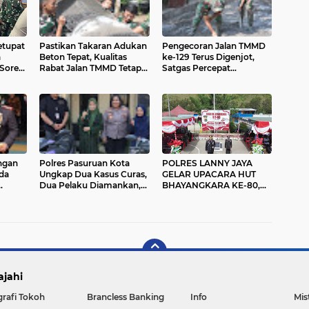
etupat
Pastikan Takaran Adukan
Pengecoran Jalan TMMD
a
Beton Tepat, Kualitas
ke-129 Terus Digenjot,
 Sore
Rabat Jalan TMMD Tetap
Satgas Percepat
 Kota
Terjaga
Penyelesaian Sasaran
Fisik
ngan
Polres Pasuruan Kota
POLRES LANNY JAYA
da
Ungkap Dua Kasus Curas,
GELAR UPACARA HUT
Dua Pelaku Diamankan,
BHAYANGKARA KE-80,
Dua Kendaraan Korban
POLRES LANNY JAYA
Berhasil Dikembalikan
TEGASKAN KOMITMEN
PRESISI UNTUK NEGERI
ajahi
grafi Tokoh
Brancless Banking
Info
Mis