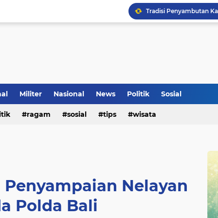
Tradisi Penyambutan Ka
nal
Militer
Nasional
News
Politik
Sosial
itik
ragam
sosial
tips
wisata
Klinik Pengobatan Vital
ni Penyampaian Nelayan
a Polda Bali