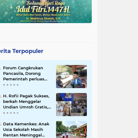
rita Terpopuler
Forum Cangkrukan
Pancasila, Dorong
Pemerintah perluas
intensif Perpajakan
bagi Pelaku Usaha
UMKM.
H. Rofii Pagak Sukses,
berkah Menggelar
Undian Umroh Gratis,
Wujud Kepedulian
Sosial berbagi.
Data Kemenkes: Anak
Usia Sekolah Masih
Rentan Meninggal