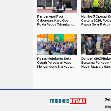
Pimpin Apel Pagi
Hari ke-3 Operasi K
Gabungan, Karo Ops
Cartenz 2026, Pold
Polda Papua Tekankan
Papua Gelar Patroli
Disiplin dan Tanggung
di Sejumlah Titik di
Jawab Personel
Jayapura
Polres Mojokerto Kota
‎Dandim 0903/Bulu
Cegah Peredaran Vape
Bersama Forkopim
Mengandung Narkoba,
Hadiri Upacara dan
Gencarkan Sosialisasi di
Syukuran Hari
Kalangan Remaja
Jel
Bio