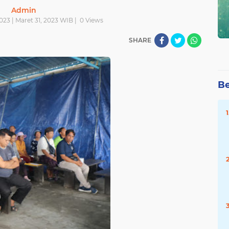
Admin
023 | Maret 31, 2023 WIB |
0
Views
SHARE
Be