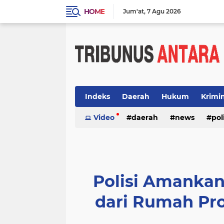
HOME
Jum'at
7 Agu 2026
Indeks
Daerah
Hukum
Krimi
Video
daerah
news
pol
Polisi Amankan
dari Rumah Pro