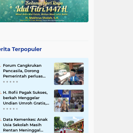
rita Terpopuler
Forum Cangkrukan
Pancasila, Dorong
Pemerintah perluas
intensif Perpajakan
bagi Pelaku Usaha
UMKM.
H. Rofii Pagak Sukses,
berkah Menggelar
Undian Umroh Gratis,
Wujud Kepedulian
Sosial berbagi.
Data Kemenkes: Anak
Usia Sekolah Masih
Rentan Meninggal