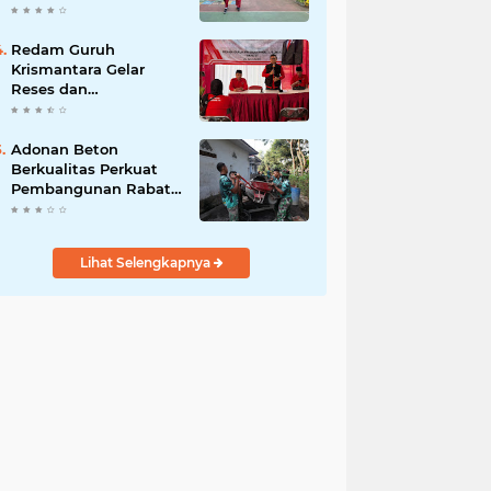
Akibat DBD
Redam Guruh
Krismantara Gelar
Reses dan
Silaturrahmi bersama
Kader Pdi - Perjuangan
Se -Kecamatan
Adonan Beton
Lawang.
Berkualitas Perkuat
Pembangunan Rabat
Jalan TMMD ke-129 di
Desa Ledoktempuro
Lihat Selengkapnya