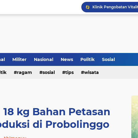
Klinik Pengobatan Vital
Tradisi Penyambutan Ka
nal
Militer
Nasional
News
Politik
Sosial
itik
ragam
sosial
tips
wisata
 18 kg Bahan Petasan
duksi di Probolinggo