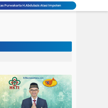
itas Purwakarta H.Abdulazis Atasi Impoten
polres Baru di Polres Yahukimo
Respons Cepat Laporan Masyarakat, Satlantas Polres Pasuruan Kota Atasi Kemacetan di Exit Tol Sutojayan
Personel Satgas TMMD 129 Kodim 0904/Paser Ciptakan Lingkungan Bersih
Langgar Aturan Imigrasi, 25 WN Vietnam Dideportasi Melalui Bandara Soekarno-Hatta
Sosialisasi Bahaya Narkoba Pada TMMD 129 Kodim 0904/Paser Disambut Positif
Polda Papua Edukasi Pelajar SMK Negeri 1 Jayapura tentang Bijak Bermedia Sosial dan Pencegahan Kejahatan Digital
Polres Pasuruan Tegaskan Penanganan Kasus Laka Lantas 2017 Telah Tuntas dan Berkekuatan Hukum Tetap
Polda Papua Bekali Personel Polres Jajaran dengan Pemahaman AI untuk Mendukung Tugas Kepolisian
Hikmah Bafaqih Wakil Ketua Komisi E DPRD Provinsi Jatim, dukung perlindungan Anak di Ponpes melalui Penerapan (SOP) di Malang Raya.