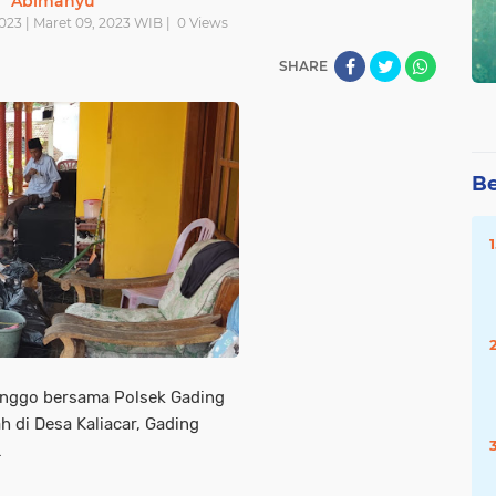
Abimanyu
023 | Maret 09, 2023 WIB |
0
Views
SHARE
Be
inggo bersama Polsek Gading
 di Desa Kaliacar, Gading
.