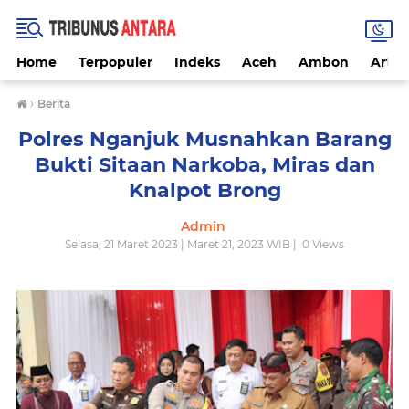
Home
Terpopuler
Indeks
Aceh
Ambon
Artike
›
Berita
Polres Nganjuk Musnahkan Barang
Bukti Sitaan Narkoba, Miras dan
Knalpot Brong
Admin
Selasa, 21 Maret 2023 | Maret 21, 2023 WIB |
0
Views