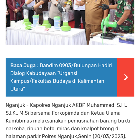
Baca Juga :
Dandim 0903/Bulungan Hadiri
Dialog Kebudayaan “Urgensi
Kampus/Fakultas Budaya di Kalimantan
Utara” ‎
Nganjuk - Kapolres Nganjuk AKBP Muhammad, S.H.,
S.I.K., M.Si bersama Forkopimda dan Ketua Ulama
Kamtibmas melaksanakan pemusnahan barang bukti
narkoba, ribuan botol miras dan knalpot brong di
halaman parkir Polres Nganjuk,Senin (20/03/2023).