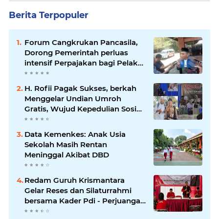
Berita Terpopuler
Forum Cangkrukan Pancasila,
Dorong Pemerintah perluas
intensif Perpajakan bagi Pelaku
Usaha UMKM.
H. Rofii Pagak Sukses, berkah
Menggelar Undian Umroh
Gratis, Wujud Kepedulian Sosial
berbagi.
Data Kemenkes: Anak Usia
Sekolah Masih Rentan
Meninggal Akibat DBD
Redam Guruh Krismantara
Gelar Reses dan Silaturrahmi
bersama Kader Pdi - Perjuangan
Se -Kecamatan Lawang.