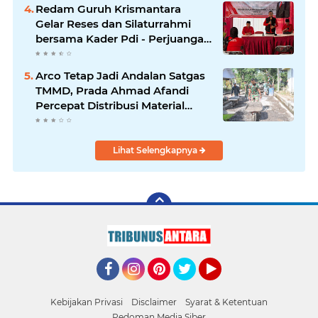
Redam Guruh Krismantara
Gelar Reses dan Silaturrahmi
bersama Kader Pdi - Perjuangan
Se -Kecamatan Lawang.
Arco Tetap Jadi Andalan Satgas
TMMD, Prada Ahmad Afandi
Percepat Distribusi Material
Pengecoran
Lihat Selengkapnya
Facebook
Instagram
Pinterest
Twitter
YouTube
Kebijakan Privasi
Disclaimer
Syarat & Ketentuan
Pedoman Media Siber