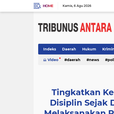
HOME
Kamis
6 Agu 2026
Indeks
Daerah
Hukum
Krimi
Video
daerah
news
pol
Tingkatkan K
Disiplin Sejak
Melaksanakan P