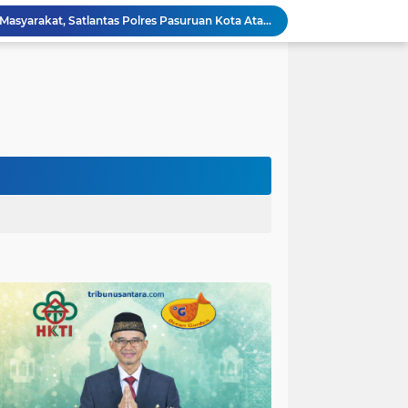
Respons Cepat Laporan Masyarakat, Satlantas Polres Pasuruan Kota Atasi Kemacetan di Exit Tol Sutojayan
Personel Satgas TMMD 129 Kodim 0904/Paser Ciptakan Lingkungan Bersih
Langgar Aturan Imigrasi, 25 WN Vietnam Dideportasi Melalui Bandara Soekarno-Hatta
Sosialisasi Bahaya Narkoba Pada TMMD 129 Kodim 0904/Paser Disambut Positif
Polda Papua Edukasi Pelajar SMK Negeri 1 Jayapura tentang Bijak Bermedia Sosial dan Pencegahan Kejahatan Digital
Polres Pasuruan Tegaskan Penanganan Kasus Laka Lantas 2017 Telah Tuntas dan Berkekuatan Hukum Tetap
Polda Papua Bekali Personel Polres Jajaran dengan Pemahaman AI untuk Mendukung Tugas Kepolisian
Sinergitas Polri dan KSOP Jadi Kunci Penguatan Pengawasan dan Pengamanan Pelabuhan Laut Jayapura
itas Purwakarta H.Abdulazis Atasi Impoten
polres Baru di Polres Yahukimo