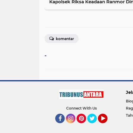
Kapolsek Riksa Keadaan Ranmor Di
komentar
-
Jel
Bio
Connect With Us
Ra
Tah
Facebook
Instagram
Pinterest
Twitter
YouTube