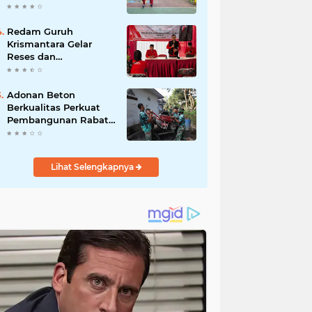
Akibat DBD
Redam Guruh
Krismantara Gelar
Reses dan
Silaturrahmi bersama
Kader Pdi - Perjuangan
Se -Kecamatan
Adonan Beton
Lawang.
Berkualitas Perkuat
Pembangunan Rabat
Jalan TMMD ke-129 di
Desa Ledoktempuro
Lihat Selengkapnya