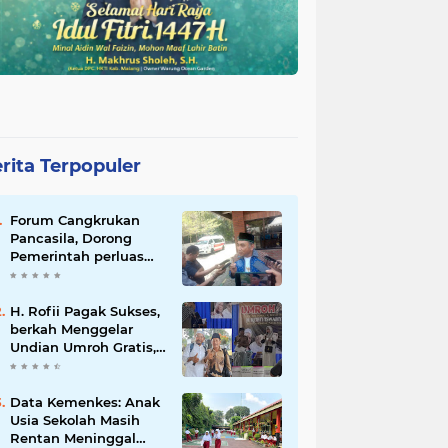
rita Terpopuler
Forum Cangkrukan
Pancasila, Dorong
Pemerintah perluas
intensif Perpajakan
bagi Pelaku Usaha
UMKM.
H. Rofii Pagak Sukses,
berkah Menggelar
Undian Umroh Gratis,
Wujud Kepedulian
Sosial berbagi.
Data Kemenkes: Anak
Usia Sekolah Masih
Rentan Meninggal