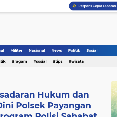
nal
Militer
Nasional
News
Politik
Sosial
Klinik Pengobatan Vital
itik
ragam
sosial
tips
wisata
Tradisi Penyambutan Ka
esadaran Hukum dan
 Dini Polsek Payangan
rogram Polisi Sahabat