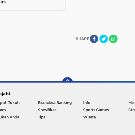
nas
SHARE
ajahi
grafi Tokoh
Brancless Banking
Info
Mis
gam
Spesifikasi
Sports Games
Str
ukah Anda
Tips
Wisata