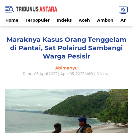
Home
Terpopuler
Indeks
Aceh
Ambon
Artike
Maraknya Kasus Orang Tenggelam
di Pantai, Sat Polairud Sambangi
Warga Pesisir
Abimanyu
Rabu, 05 April 2023 | April 05, 2023 WIB |
0
Views