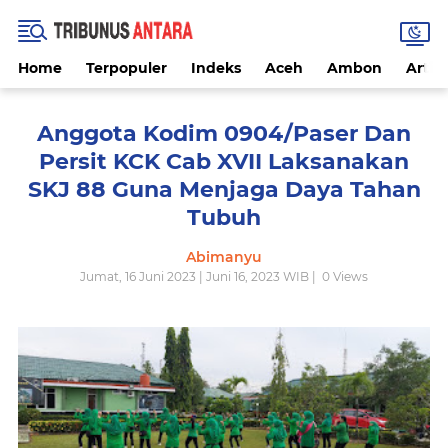
Home
Terpopuler
Indeks
Aceh
Ambon
Artike
Anggota Kodim 0904/Paser Dan
Persit KCK Cab XVII Laksanakan
SKJ 88 Guna Menjaga Daya Tahan
Tubuh
Abimanyu
Jumat, 16 Juni 2023 | Juni 16, 2023 WIB |
0
Views