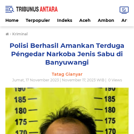
Home
Terpopuler
Indeks
Aceh
Ambon
Artike
›
Kriminal
Polisi Berhasil Amankan Terduga
Péngedar Narkoba Jenis Sabu di
Banyuwangi
Tatag Gianyar
Jumat, 17 November 2023 | November 17, 2023 WIB |
0
Views