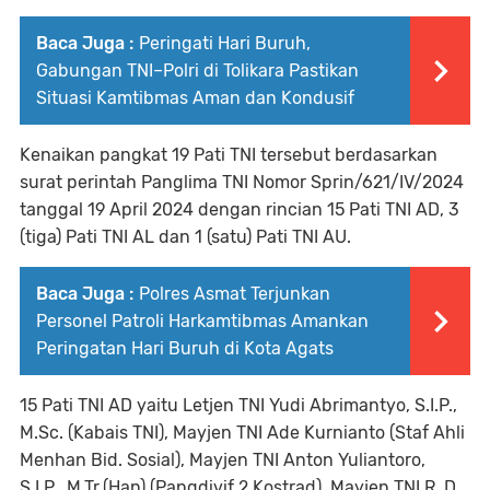
Baca Juga :
Peringati Hari Buruh,
Gabungan TNI–Polri di Tolikara Pastikan
Situasi Kamtibmas Aman dan Kondusif
Kenaikan pangkat 19 Pati TNI tersebut berdasarkan
surat perintah Panglima TNI Nomor Sprin/621/IV/2024
tanggal 19 April 2024 dengan rincian 15 Pati TNI AD, 3
(tiga) Pati TNI AL dan 1 (satu) Pati TNI AU.
Baca Juga :
Polres Asmat Terjunkan
Personel Patroli Harkamtibmas Amankan
Peringatan Hari Buruh di Kota Agats
15 Pati TNI AD yaitu Letjen TNI Yudi Abrimantyo, S.I.P.,
M.Sc. (Kabais TNI), Mayjen TNI Ade Kurnianto (Staf Ahli
Menhan Bid. Sosial), Mayjen TNI Anton Yuliantoro,
S.I.P., M.Tr.(Han) (Pangdivif 2 Kostrad), Mayjen TNI R. D.