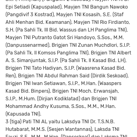
Epi Setiadi (Kapuspalad), Mayjen TNI Bangun Nawoko
(Pangdivif 3 Kostrad), Mayjen TNI Kosasih, S.E. (Staf
Ahli Menhan Bid. Keamanan), Mayjen TNI Rio Firdianto,
S.H. (Pa Sahli Tk. III Bid. Wassus dan LH Panglima TNI),
Mayjen TNI Putranto Gatot Sri Handoyo, S.Sos., M.M.
(Danpussenarmed), Brigjen TNI Zunan Muchdlori, S.I.P.
(Pa Sahli Tk. II Komsos Panglima TNI), Brigjen TNI Albert
A. S. Simanjuntak, S.I.P. (Pa Sahli Tk. II Kasad Bid. LH),
Brigjen TNI Tato Hadiyan, S.I.P. (Waasrena Kasad Bid.
Ren), Brigjen TNI Abdul Rahman Said (Dirdik Seskoad),
Brigjen TNI lwan Setiawan, S.I.P., M.Han. (Waaspers
Kasad Bid. Binpers), Brigjen TNI Moch. Erwansjah,
S.I.P., M.Hum. (Dirjian Kodiklatad) dan Brigjen TNI
Mohammad Andhy Kusuma, S.Sos., M.M., M.Han.
(Kapusada TNI).
3 (tiga) Pati TNI AL yaitu Laksdya TNI Dr. T.S.N.B.
Hutabarat, M.M.S. (Sesjen Wantannas), Laksda TNI
Fauzi, S.E., M.M., M.Han. (Danseskoal) dan Laksma TNI