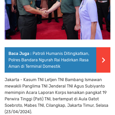
Baca Juga :
Patroli Humanis Ditingkatkan,
Polres Bandara Ngurah Rai Hadirkan Rasa
Aman di Terminal Domestik
Jakarta - Kasum TNI Letjen TNI Bambang Ismawan
mewakili Panglima TNI Jenderal TNI Agus Subiyanto
memimpin Acara Laporan Korps kenaikan pangkat 19
Perwira Tinggi (Pati) TNI, bertempat di Aula Gatot
Soebroto, Mabes TNI, Cilangkap, Jakarta Timur, Selasa
(23/04/2024).