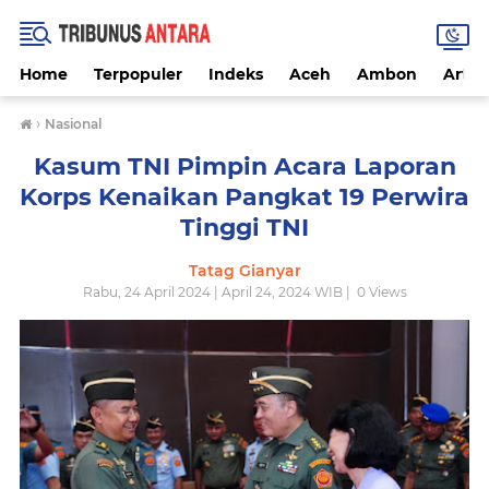
Home
Terpopuler
Indeks
Aceh
Ambon
Artike
›
Nasional
Kasum TNI Pimpin Acara Laporan
Korps Kenaikan Pangkat 19 Perwira
Tinggi TNI
Tatag Gianyar
Rabu, 24 April 2024 | April 24, 2024 WIB |
0
Views