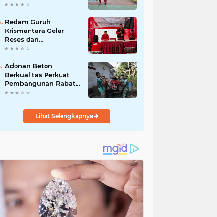
Akibat DBD
Redam Guruh
Krismantara Gelar
Reses dan
Silaturrahmi bersama
Kader Pdi - Perjuangan
Se -Kecamatan
Adonan Beton
Lawang.
Berkualitas Perkuat
Pembangunan Rabat
Jalan TMMD ke-129 di
Desa Ledoktempuro
Lihat Selengkapnya