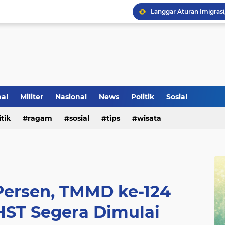
Tradisi Penyambutan Ka
nal
Militer
Nasional
News
Politik
Sosial
itik
ragam
sosial
tips
wisata
Persen, TMMD ke-124
HST Segera Dimulai