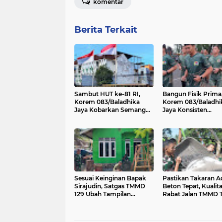
komentar
Berita Terkait
Sambut HUT ke-81 RI,
Bangun Fisik Prima
Korem 083/Baladhika
Korem 083/Baladhi
Jaya Kobarkan Semangat
Jaya Konsisten
Nasionalisme dan Cinta
Budayakan Olahrag
Tanah Air
Sesuai Keinginan Bapak
Pastikan Takaran 
Sirajudin, Satgas TMMD
Beton Tepat, Kualit
129 Ubah Tampilan
Rabat Jalan TMMD 
Rumahnya
Terjaga