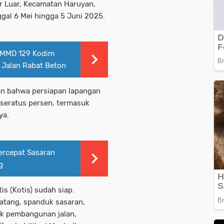
r Luar, Kecamatan Haruyan,
gal 6 Mei hingga 5 Juni 2025.
 TMMD 129 Kodim
Jalan Rabat Beton
an bahwa persiapan lapangan
eratus persen, termasuk
ya.
ercepat Sasaran
g
s (Kotis) sudah siap.
tang, spanduk sasaran,
uk pembangunan jalan,