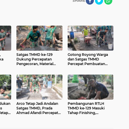
SHARE
,
Satgas TMMD ke-129
Gotong Royong Warga
ka
Dukung Percepatan
dan Satgas TMMD
Pengecoran, Material
Percepat Pembuatan
a Pagi
Didistribusikan
Adonan Beton
Menggunakan Ember
Adukan
Arco Tetap Jadi Andalan
Pembangunan RTLH
as
Satgas TMMD, Prada
TMMD ke-129 Masuki
Tetap
Ahmad Afandi Percepat
Tahap Finishing,
Distribusi Material
Pemasangan Keramik
Pengecoran
Terus Dipercepat