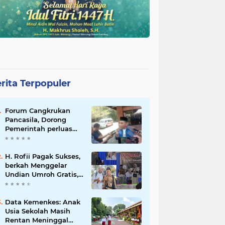
rita Terpopuler
Forum Cangkrukan
Pancasila, Dorong
Pemerintah perluas
intensif Perpajakan
bagi Pelaku Usaha
UMKM.
H. Rofii Pagak Sukses,
berkah Menggelar
Undian Umroh Gratis,
Wujud Kepedulian
Sosial berbagi.
Data Kemenkes: Anak
Usia Sekolah Masih
Rentan Meninggal