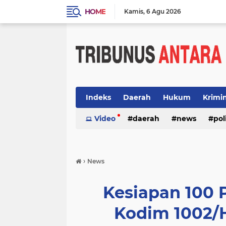
HOME
Kamis
6 Agu 2026
Indeks
Daerah
Hukum
Krimi
Video
daerah
news
pol
›
News
Kesiapan 100 
Kodim 1002/