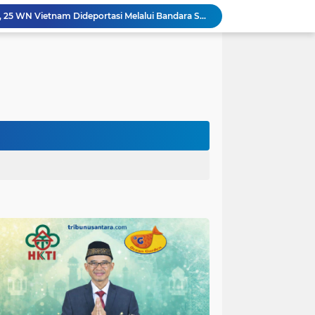
Langgar Aturan Imigrasi, 25 WN Vietnam Dideportasi Melalui Bandara Soekarno-Hatta
Sosialisasi Bahaya Narkoba Pada TMMD 129 Kodim 0904/Paser Disambut Positif
Polda Papua Edukasi Pelajar SMK Negeri 1 Jayapura tentang Bijak Bermedia Sosial dan Pencegahan Kejahatan Digital
Polres Pasuruan Tegaskan Penanganan Kasus Laka Lantas 2017 Telah Tuntas dan Berkekuatan Hukum Tetap
Polda Papua Bekali Personel Polres Jajaran dengan Pemahaman AI untuk Mendukung Tugas Kepolisian
Sinergitas Polri dan KSOP Jadi Kunci Penguatan Pengawasan dan Pengamanan Pelabuhan Laut Jayapura
Satgas TMMD Kodim 0821 Pastikan Tugu Prasasti Dibangun Sesuai Perencanaan
polres Baru di Polres Yahukimo
Respons Cepat Laporan Masyarakat, Satlantas Polres Pasuruan Kota Atasi Kemacetan di Exit Tol Sutojayan
Personel Satgas TMMD 129 Kodim 0904/Paser Ciptakan Lingkungan Bersih