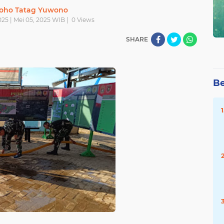
oho Tatag Yuwono
025 | Mei 05, 2025 WIB |
0
Views
SHARE
Be