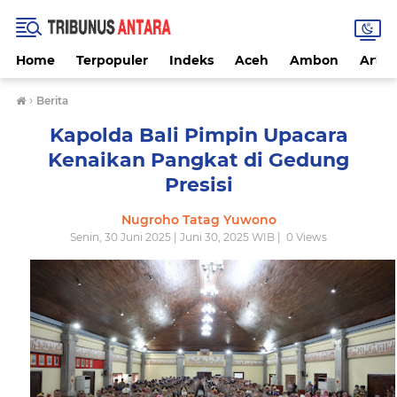
Home
Terpopuler
Indeks
Aceh
Ambon
Artike
›
Berita
Kapolda Bali Pimpin Upacara
Kenaikan Pangkat di Gedung
Presisi
Nugroho Tatag Yuwono
Senin, 30 Juni 2025 | Juni 30, 2025 WIB |
0
Views