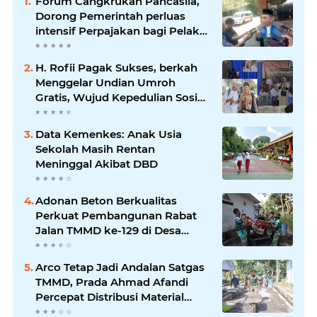
Forum Cangkrukan Pancasila,
Dorong Pemerintah perluas
intensif Perpajakan bagi Pelaku
Usaha UMKM.
H. Rofii Pagak Sukses, berkah
Menggelar Undian Umroh
Gratis, Wujud Kepedulian Sosial
berbagi.
Data Kemenkes: Anak Usia
Sekolah Masih Rentan
Meninggal Akibat DBD
Adonan Beton Berkualitas
Perkuat Pembangunan Rabat
Jalan TMMD ke-129 di Desa
Ledoktempuro
Arco Tetap Jadi Andalan Satgas
TMMD, Prada Ahmad Afandi
Percepat Distribusi Material
Pengecoran