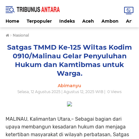
Home
Terpopuler
Indeks
Aceh
Ambon
Artike
›
Nasional
Satgas TMMD Ke-125 Wiltas Kodim
0910/Malinau Gelar Penyuluhan
Hukum dan Kamtibmas untuk
Warga.
Abimanyu
Selasa, 12 Agustus 2025 | Agustus 12, 2025 WIB |
0
Views
MALINAU, Kalimantan Utara,– Sebagai bagian dari
upaya membangun kesadaran hukum dan menjaga
ketertiban masyarakat di wilayah perbatasan, Satgas