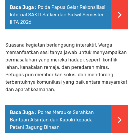
Baca Juga :
Polda Papua Gelar Rekonsiliasi
Internal SAKTI Satker dan Satwil Semester
II TA 2026
Suasana kegiatan berlangsung interaktif. Warga
memanfaatkan sesi tanya jawab untuk menyampaikan
permasalahan yang mereka hadapi, seperti konflik
lahan, kenakalan remaja, dan peredaran miras.
Petugas pun memberikan solusi dan mendorong
terbentuknya komunikasi yang baik antara masyarakat
dan aparat keamanan.
Baca Juga :
Polres Merauke Serahkan
Bantuan Alsintan dari Kapolri kepada
Petani Jagung Binaan