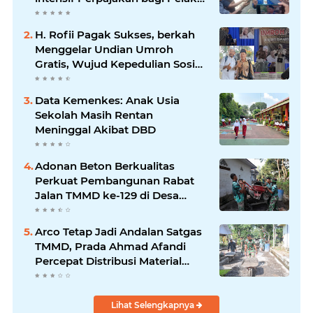
Usaha UMKM.
H. Rofii Pagak Sukses, berkah
Menggelar Undian Umroh
Gratis, Wujud Kepedulian Sosial
berbagi.
Data Kemenkes: Anak Usia
Sekolah Masih Rentan
Meninggal Akibat DBD
Adonan Beton Berkualitas
Perkuat Pembangunan Rabat
Jalan TMMD ke-129 di Desa
Ledoktempuro
Arco Tetap Jadi Andalan Satgas
TMMD, Prada Ahmad Afandi
Percepat Distribusi Material
Pengecoran
Lihat Selengkapnya