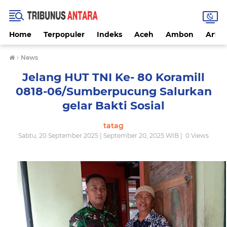
Home
Terpopuler
Indeks
Aceh
Ambon
Artike
›
News
Jelang HUT TNI Ke- 80 Koramill
0818-06/Sumberpucung Salurkan
gelar Bakti Sosial
tatag
Sabtu, 20 September 2025 | September 20, 2025 WIB |
0
Views