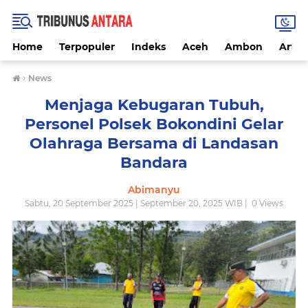
Home
Terpopuler
Indeks
Aceh
Ambon
Artike
›
News
Menjaga Kebugaran Tubuh,
Personel Polsek Bokondini Gelar
Olahraga Bersama di Landasan
Bandara
Abimanyu
Sabtu, 20 September 2025 | September 20, 2025 WIB |
0
Views