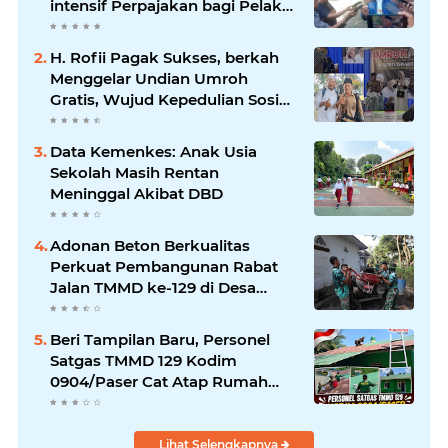
intensif Perpajakan bagi Pelaku
Usaha UMKM.
H. Rofii Pagak Sukses, berkah
Menggelar Undian Umroh
Gratis, Wujud Kepedulian Sosial
berbagi.
Data Kemenkes: Anak Usia
Sekolah Masih Rentan
Meninggal Akibat DBD
Adonan Beton Berkualitas
Perkuat Pembangunan Rabat
Jalan TMMD ke-129 di Desa
Ledoktempuro
Beri Tampilan Baru, Personel
Satgas TMMD 129 Kodim
0904/Paser Cat Atap Rumah
Marbot
Lihat Selengkapnya