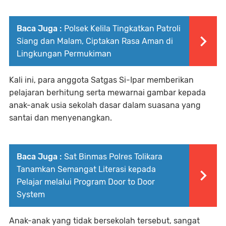
Baca Juga :
Polsek Kelila Tingkatkan Patroli
Siang dan Malam, Ciptakan Rasa Aman di
Lingkungan Permukiman
Kali ini, para anggota Satgas Si-Ipar memberikan
pelajaran berhitung serta mewarnai gambar kepada
anak-anak usia sekolah dasar dalam suasana yang
santai dan menyenangkan.
Baca Juga :
Sat Binmas Polres Tolikara
Tanamkan Semangat Literasi kepada
Pelajar melalui Program Door to Door
System
Anak-anak yang tidak bersekolah tersebut, sangat