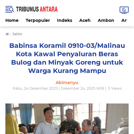
Home
Terpopuler
Indeks
Aceh
Ambon
Artike
›
Jatim
Babinsa Koramil 0910-03/Malinau
Kota Kawal Penyaluran Beras
Bulog dan Minyak Goreng untuk
Warga Kurang Mampu
Abimanyu
Rabu, 24 Desember 2025 | Desember 24, 2025 WIB |
0
Views