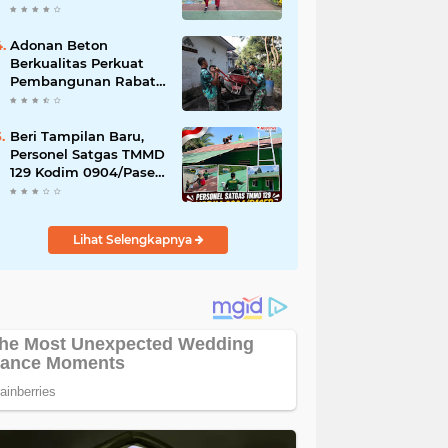
Akibat DBD
Adonan Beton
Berkualitas Perkuat
Pembangunan Rabat
Jalan TMMD ke-129 di
Desa Ledoktempuro
Beri Tampilan Baru,
Personel Satgas TMMD
129 Kodim 0904/Paser
Cat Atap Rumah
Marbot
Lihat Selengkapnya