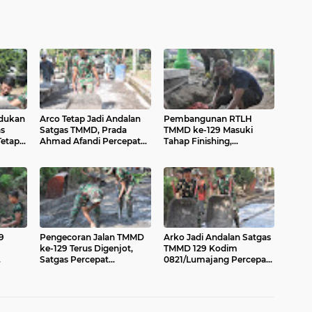
Adukan
Arco Tetap Jadi Andalan
Pembangunan RTLH
as
Satgas TMMD, Prada
TMMD ke-129 Masuki
Tetap
Ahmad Afandi Percepat
Tahap Finishing,
Distribusi Material
Pemasangan Keramik
Pengecoran
Terus Dipercepat
9
Pengecoran Jalan TMMD
Arko Jadi Andalan Satgas
ke-129 Terus Digenjot,
TMMD 129 Kodim
Satgas Percepat
0821/Lumajang Percepat
Penyelesaian Sasaran
Pembangunan Jalan
Fisik
Rabat Beton