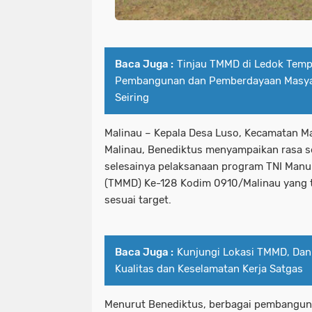
Baca Juga :
Tinjau TMMD di Ledok Tem
Pembangunan dan Pemberdayaan Masyar
Seiring
Malinau – Kepala Desa Luso, Kecamatan M
Malinau, Benediktus menyampaikan rasa s
selesainya pelaksanaan program TNI Ma
(TMMD) Ke-128 Kodim 0910/Malinau yang t
sesuai target.
Baca Juga :
Kunjungi Lokasi TMMD, Da
Kualitas dan Keselamatan Kerja Satgas
Menurut Benediktus, berbagai pembanguna