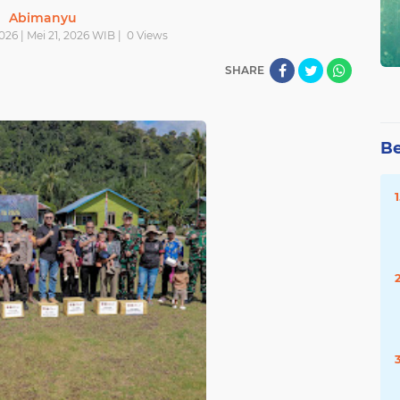
Abimanyu
026 | Mei 21, 2026 WIB |
0
Views
SHARE
Be