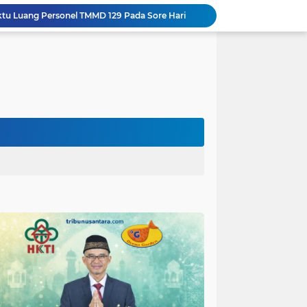
aktu Luang Personel TMMD 129 Pada Sore Hari
Gotong Royong Warnai Pengecatan Mushola dalam TMMD ke-129 Kodim 1002/HST
Warga Lembenah Antusias Bantu Satgas TMMD, Pembuatan Box Gorong-gorong Dikerjakan Bersama
Tim Satgas Kemhan Evaluasi Pengelolaan BMN di Korem 083/Baladhika Jaya
Satgas TMMD Ke 129 Kodim 0904/Paser Pasang Lantai Baru Pada Rumah Bapak Harim
Guru TK se-Randuagung Ikuti Sosialisasi dan Bimbingan Perpustakaan dalam Program TMMD ke-129
TMMD Ke 129 Kodim 0904/Paser Terima Kunjungan Dari Tim Wasev Mabesad
Hikmah Bafaqih Wakil Ketua Komisi E DPRD Provinsi Jatim, dukung perlindungan Anak di Ponpes melalui Penerapan (SOP) di Malang Raya.
Gus Halim iskandar Ketua DPW. PKB Jatim, Resmikan Kantor Graha Gus Dur dan Masjid Al Iskandariyah, dorong Jadi Pusat Pelayanan Warga dan Dakwah Umat.
Sasaran RTLH Ke 5 Sudah Mulai Dieksekusi Oleh Satgas TMMD 129 Kodim 0904/Paser