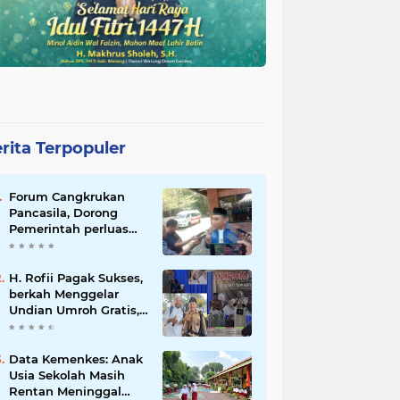
rita Terpopuler
Forum Cangkrukan
Pancasila, Dorong
Pemerintah perluas
intensif Perpajakan
bagi Pelaku Usaha
UMKM.
H. Rofii Pagak Sukses,
berkah Menggelar
Undian Umroh Gratis,
Wujud Kepedulian
Sosial berbagi.
Data Kemenkes: Anak
Usia Sekolah Masih
Rentan Meninggal