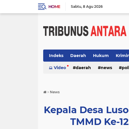
HOME
Sabtu
8 Agu 2026
Indeks
Daerah
Hukum
Krimi
Video
daerah
news
pol
›
News
Kepala Desa Luso
TMMD Ke-12