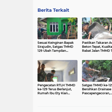
Berita Terkait
Sesuai Keinginan Bapak
Pastikan Takaran 
Sirajudin, Satgas TMMD
Beton Tepat, Kualit
129 Ubah Tampilan
Rabat Jalan TMMD 
Rumahnya
Terjaga
Pengecatan RTLH TMMD
Satgas TMMD ke-12
ke-129 Terus Berlanjut,
Bersihkan Drainase
Rumah Ibu Ety Kian
Pascapengecoran,
Mendekati Rampung
Optimalkan Fungsi
Saluran Air