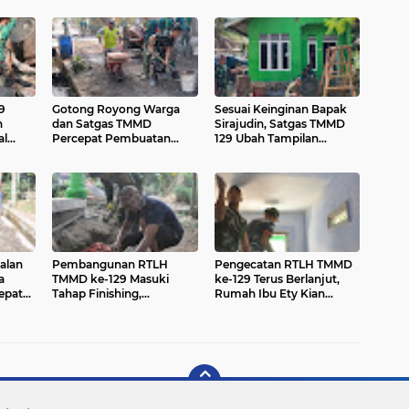
9
Gotong Royong Warga
Sesuai Keinginan Bapak
n
dan Satgas TMMD
Sirajudin, Satgas TMMD
al
Percepat Pembuatan
129 Ubah Tampilan
Adonan Beton
Rumahnya
er
alan
Pembangunan RTLH
Pengecatan RTLH TMMD
a
TMMD ke-129 Masuki
ke-129 Terus Berlanjut,
epat
Tahap Finishing,
Rumah Ibu Ety Kian
Pemasangan Keramik
Mendekati Rampung
Terus Dipercepat