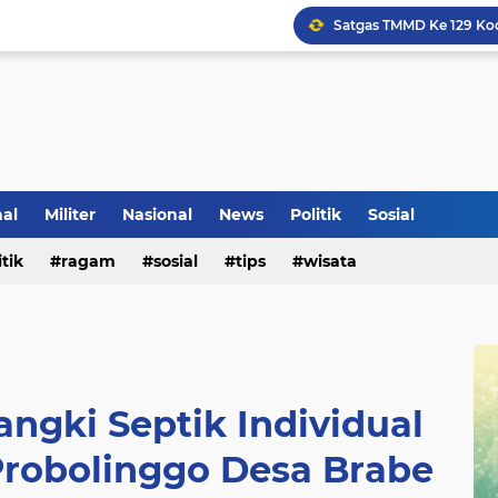
Klinik Pengobatan Vital
Tradisi Penyambutan Ka
nal
Militer
Nasional
News
Politik
Sosial
itik
ragam
sosial
tips
wisata
gki Septik Individual
obolinggo Desa Brabe