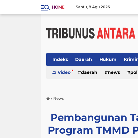
HOME
Sabtu
8 Agu 2026
Indeks
Daerah
Hukum
Krimi
Video
daerah
news
pol
›
News
Pembangunan Tan
Program TMMD Pr