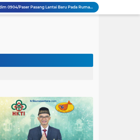
Satgas TMMD Ke 129 Kodim 0904/Paser Pasang Lantai Baru Pada Rumah Bapak Harim
Guru TK se-Randuagung Ikuti Sosialisasi dan Bimbingan Perpustakaan dalam Program TMMD ke-129
TMMD Ke 129 Kodim 0904/Paser Terima Kunjungan Dari Tim Wasev Mabesad
Hikmah Bafaqih Wakil Ketua Komisi E DPRD Provinsi Jatim, dukung perlindungan Anak di Ponpes melalui Penerapan (SOP) di Malang Raya.
itas Purwakarta H.Abdulazis Atasi Impoten
polres Baru di Polres Yahukimo
Respons Cepat Laporan Masyarakat, Satlantas Polres Pasuruan Kota Atasi Kemacetan di Exit Tol Sutojayan
Personel Satgas TMMD 129 Kodim 0904/Paser Ciptakan Lingkungan Bersih
Warga Lembenah Antusias Bantu Satgas TMMD, Pembuatan Box Gorong-gorong Dikerjakan Bersama
Tim Satgas Kemhan Evaluasi Pengelolaan BMN di Korem 083/Baladhika Jaya