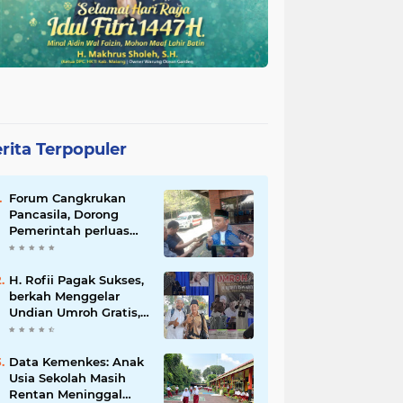
rita Terpopuler
Forum Cangkrukan
Pancasila, Dorong
Pemerintah perluas
intensif Perpajakan
bagi Pelaku Usaha
UMKM.
H. Rofii Pagak Sukses,
berkah Menggelar
Undian Umroh Gratis,
Wujud Kepedulian
Sosial berbagi.
Data Kemenkes: Anak
Usia Sekolah Masih
Rentan Meninggal