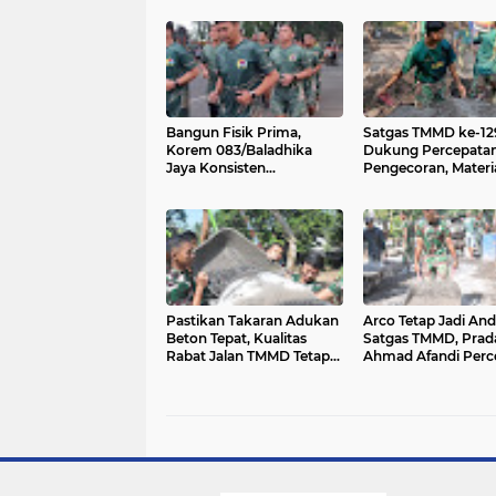
Bangun Fisik Prima,
Satgas TMMD ke-12
Korem 083/Baladhika
Dukung Percepata
Jaya Konsisten
Pengecoran, Materi
Budayakan Olahraga Pagi
Didistribusikan
Menggunakan Emb
Pastikan Takaran Adukan
Arco Tetap Jadi And
Beton Tepat, Kualitas
Satgas TMMD, Prad
Rabat Jalan TMMD Tetap
Ahmad Afandi Perc
Terjaga
Distribusi Material
Pengecoran