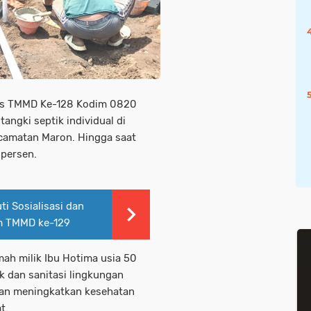
as TMMD Ke-128 Kodim 0820
ngki septik individual di
camatan Maron. Hingga saat
 persen.
i Sosialisasi dan
m TMMD ke-129
mah milik Ibu Hotima usia 50
ik dan sanitasi lingkungan
juan meningkatkan kesehatan
t.