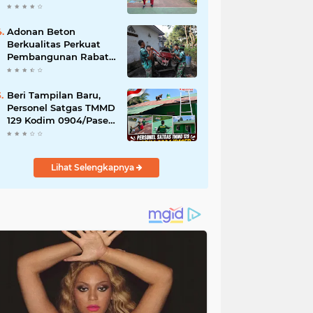
Akibat DBD
Adonan Beton
Berkualitas Perkuat
Pembangunan Rabat
Jalan TMMD ke-129 di
Desa Ledoktempuro
Beri Tampilan Baru,
Personel Satgas TMMD
129 Kodim 0904/Paser
Cat Atap Rumah
Marbot
Lihat Selengkapnya