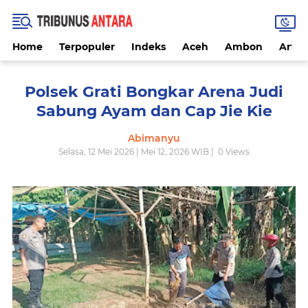
Home
Terpopuler
Indeks
Aceh
Ambon
Artike
Polsek Grati Bongkar Arena Judi
Sabung Ayam dan Cap Jie Kie
Abimanyu
Selasa, 12 Mei 2026 | Mei 12, 2026 WIB |
0
Views