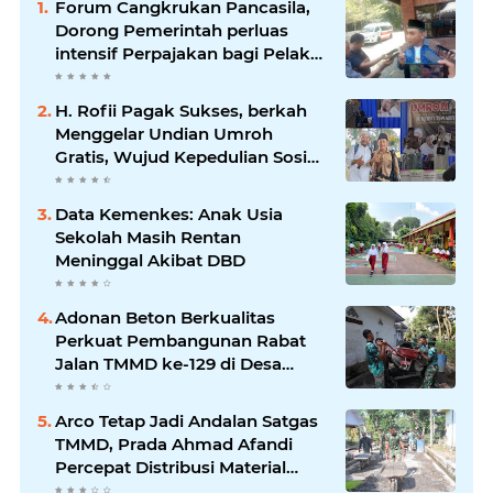
Forum Cangkrukan Pancasila,
Dorong Pemerintah perluas
intensif Perpajakan bagi Pelaku
Usaha UMKM.
H. Rofii Pagak Sukses, berkah
Menggelar Undian Umroh
Gratis, Wujud Kepedulian Sosial
berbagi.
Data Kemenkes: Anak Usia
Sekolah Masih Rentan
Meninggal Akibat DBD
Adonan Beton Berkualitas
Perkuat Pembangunan Rabat
Jalan TMMD ke-129 di Desa
Ledoktempuro
Arco Tetap Jadi Andalan Satgas
TMMD, Prada Ahmad Afandi
Percepat Distribusi Material
Pengecoran