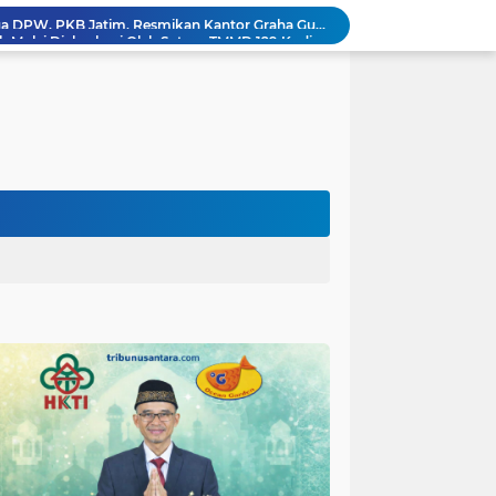
Sasaran RTLH Ke 5 Sudah Mulai Dieksekusi Oleh Satgas TMMD 129 Kodim 0904/Paser
aktu Luang Personel TMMD 129 Pada Sore Hari
Gotong Royong Warnai Pengecatan Mushola dalam TMMD ke-129 Kodim 1002/HST
Warga Lembenah Antusias Bantu Satgas TMMD, Pembuatan Box Gorong-gorong Dikerjakan Bersama
Tim Satgas Kemhan Evaluasi Pengelolaan BMN di Korem 083/Baladhika Jaya
Satgas TMMD Ke 129 Kodim 0904/Paser Pasang Lantai Baru Pada Rumah Bapak Harim
Guru TK se-Randuagung Ikuti Sosialisasi dan Bimbingan Perpustakaan dalam Program TMMD ke-129
TMMD Ke 129 Kodim 0904/Paser Terima Kunjungan Dari Tim Wasev Mabesad
Satgas TMMD 129 Kodim 0904/Paser Pastikan Jembatan Aman Bagi Warga
Gus Halim iskandar Ketua DPW. PKB Jatim, Resmikan Kantor Graha Gus Dur dan Masjid Al Iskandariyah, dorong Jadi Pusat Pelayanan Warga dan Dakwah Umat.