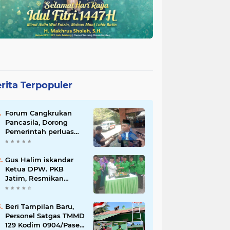
rita Terpopuler
Forum Cangkrukan
Pancasila, Dorong
Pemerintah perluas
intensif Perpajakan
bagi Pelaku Usaha
UMKM.
Gus Halim iskandar
Ketua DPW. PKB
Jatim, Resmikan
Kantor Graha Gus Dur
dan Masjid Al
Iskandariyah, dorong
Beri Tampilan Baru,
Jadi Pusat Pelayanan
Personel Satgas TMMD
Warga dan Dakwah
129 Kodim 0904/Paser