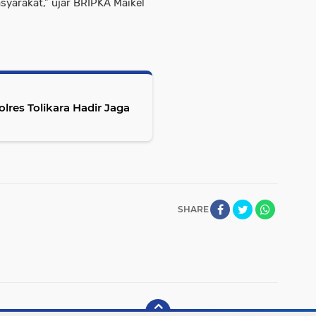
arakat,” ujar BRIPKA Maikel
lres Tolikara Hadir Jaga
SHARE