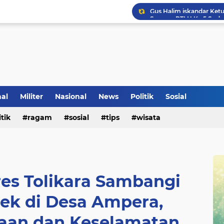
Voli Menjadi Pengisi W
nal
Militer
Nasional
News
Politik
Sosial
itik
ragam
sosial
tips
wisata
res Tolikara Sambangi
ek di Desa Ampera,
raan dan Keselamatan