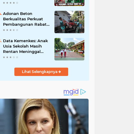
Umat.
Cat Atap Rumah
Marbot
Adonan Beton
Berkualitas Perkuat
Pembangunan Rabat
Jalan TMMD ke-129 di
Desa Ledoktempuro
Data Kemenkes: Anak
Usia Sekolah Masih
Rentan Meninggal
Akibat DBD
Lihat Selengkapnya