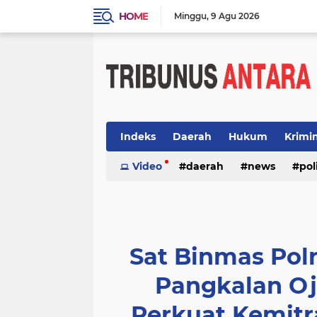
HOME
Minggu
9 Agu 2026
Indeks
Daerah
Hukum
Krimi
Video
daerah
news
pol
Sat Binmas Pol
Pangkalan Oj
Perkuat Kemit