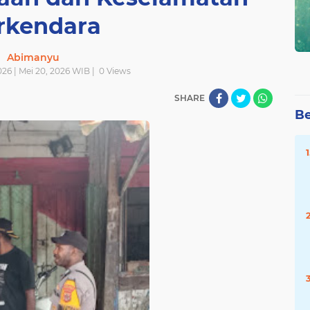
rkendara
Abimanyu
26 | Mei 20, 2026 WIB |
0
Views
SHARE
Be