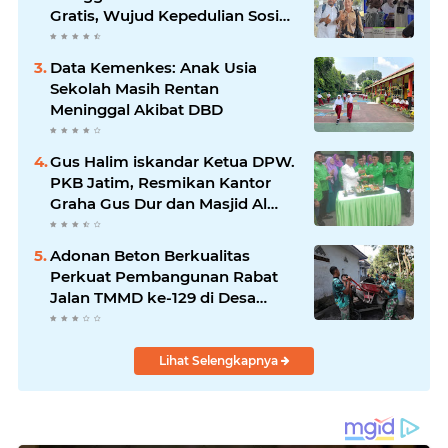
Gratis, Wujud Kepedulian Sosial
berbagi.
Data Kemenkes: Anak Usia
Sekolah Masih Rentan
Meninggal Akibat DBD
Gus Halim iskandar Ketua DPW.
PKB Jatim, Resmikan Kantor
Graha Gus Dur dan Masjid Al
Iskandariyah, dorong Jadi Pusat
Pelayanan Warga dan Dakwah
Adonan Beton Berkualitas
Umat.
Perkuat Pembangunan Rabat
Jalan TMMD ke-129 di Desa
Ledoktempuro
Lihat Selengkapnya