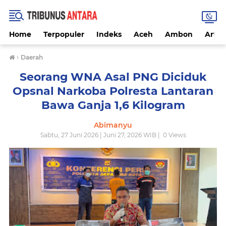
Home
Terpopuler
Indeks
Aceh
Ambon
Artike
›
Daerah
‎Seorang WNA Asal PNG Diciduk
Opsnal Narkoba Polresta Lantaran
Bawa Ganja 1,6 Kilogram
Abimanyu
Sabtu, 27 Juni 2026 | Juni 27, 2026 WIB |
0
Views