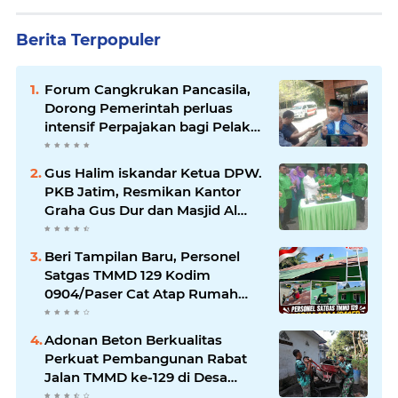
Berita Terpopuler
Forum Cangkrukan Pancasila,
Dorong Pemerintah perluas
intensif Perpajakan bagi Pelaku
Usaha UMKM.
Gus Halim iskandar Ketua DPW.
PKB Jatim, Resmikan Kantor
Graha Gus Dur dan Masjid Al
Iskandariyah, dorong Jadi Pusat
Pelayanan Warga dan Dakwah
Beri Tampilan Baru, Personel
Umat.
Satgas TMMD 129 Kodim
0904/Paser Cat Atap Rumah
Marbot
Adonan Beton Berkualitas
Perkuat Pembangunan Rabat
Jalan TMMD ke-129 di Desa
Ledoktempuro